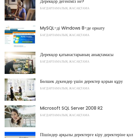
Дерекқор дегеніміз не?
БАҒДАРЛАМАЛЫҚ ЖАСАҚТАМА
MySQL-ді Windows 8-де орнату
БАҒДАРЛАМАЛЫҚ ЖАСАҚТАМА
Дерекқор қатынастарының анықтамасы
БАҒДАРЛАМАЛЫҚ ЖАСАҚТАМА
Бөлшек дүкендер үшін деректер қорын құру
БАҒДАРЛАМАЛЫҚ ЖАСАҚТАМА
Microsoft SQL Server 2008 R2
БАҒДАРЛАМАЛЫҚ ЖАСАҚТАМА
Пішіндер арқылы деректерге кіру деректеріне қол