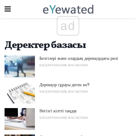
ad
Деректер базасы
Белгілері және олардың дерекқордағы рөлі
БАҒДАРЛАМАЛЫҚ ЖАСАҚТАМА
Дерекқор сұрауы деген не?
БАҒДАРЛАМАЛЫҚ ЖАСАҚТАМА
Негізгі кілтті таңдау
БАҒДАРЛАМАЛЫҚ ЖАСАҚТАМА