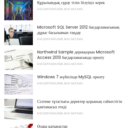
Құрылымдық сұрау тілін білуіңіз керек
БАҒДАРЛАМАЛЫҚ ЖАСАҚТАМА
Microsoft SQL Server 2012 бағдарламасының
дұрыс басылымын таңдау
БАҒДАРЛАМАЛЫҚ ЖАСАҚТАМА
Northwind Sample дерекқорын Microsoft
Access 2013 бағдарламасында орнату
БАҒДАРЛАМАЛЫҚ ЖАСАҚТАМА
Windows 7 жүйесінде MySQL орнату
БАҒДАРЛАМАЛЫҚ ЖАСАҚТАМА
Сілтеме тұтастығы деректер қорының сәйкестігін
қамтамасыз етеді
БАҒДАРЛАМАЛЫҚ ЖАСАҚТАМА
Өзара қатынастар