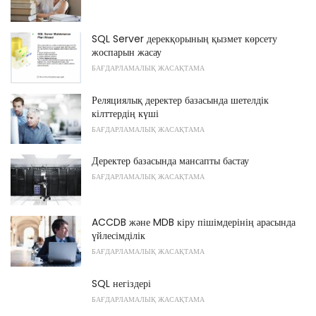
SQL Server дерекқорының қызмет көрсету
жоспарын жасау
БАҒДАРЛАМАЛЫҚ ЖАСАҚТАМА
Реляциялық деректер базасында шетелдік
кілттердің күші
БАҒДАРЛАМАЛЫҚ ЖАСАҚТАМА
Деректер базасында мансапты бастау
БАҒДАРЛАМАЛЫҚ ЖАСАҚТАМА
ACCDB және MDB кіру пішімдерінің арасында
үйлесімділік
БАҒДАРЛАМАЛЫҚ ЖАСАҚТАМА
SQL негіздері
БАҒДАРЛАМАЛЫҚ ЖАСАҚТАМА