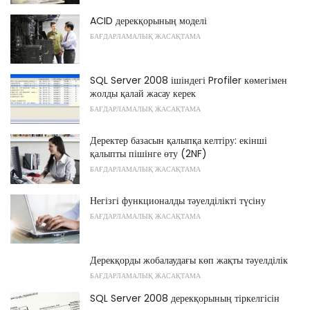
ACID дерекқорының моделі
БАҒДАРЛАМАЛЫҚ ЖАСАҚТАМА
SQL Server 2008 ішіндегі Profiler көмегімен
жолды қалай жасау керек
БАҒДАРЛАМАЛЫҚ ЖАСАҚТАМА
Деректер базасын қалыпқа келтіру: екінші
қалыпты пішінге өту (2NF)
БАҒДАРЛАМАЛЫҚ ЖАСАҚТАМА
Негізгі функционалды тәуелділікті түсіну
БАҒДАРЛАМАЛЫҚ ЖАСАҚТАМА
Дерекқорды жобалаудағы көп жақты тәуелділік
БАҒДАРЛАМАЛЫҚ ЖАСАҚТАМА
SQL Server 2008 дерекқорының тіркелгісін