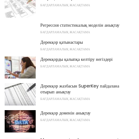
БАҒДАРЛАМАЛЫҚ ЖАСАҚТАМА
Регрессия статистикалық моделін анықтау
БАҒДАРЛАМАЛЫҚ ЖАСАҚТАМА
Дерекқор қатынастары
БАҒДАРЛАМАЛЫҚ ЖАСАҚТАМА
Дерекқорды қалыпқа келтіру негіздері
БАҒДАРЛАМАЛЫҚ ЖАСАҚТАМА
Дерекқор жазбасын SuperKey пайдалана
отырып анықтау
БАҒДАРЛАМАЛЫҚ ЖАСАҚТАМА
Дерекқор доменін анықтау
БАҒДАРЛАМАЛЫҚ ЖАСАҚТАМА