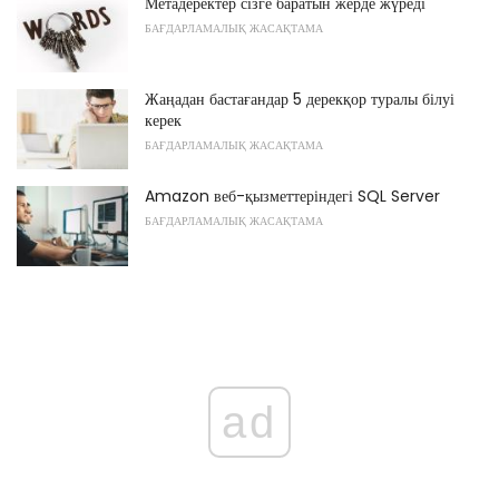
Метадеректер сізге баратын жерде жүреді
БАҒДАРЛАМАЛЫҚ ЖАСАҚТАМА
Жаңадан бастағандар 5 дерекқор туралы білуі
керек
БАҒДАРЛАМАЛЫҚ ЖАСАҚТАМА
Amazon веб-қызметтеріндегі SQL Server
БАҒДАРЛАМАЛЫҚ ЖАСАҚТАМА
ad