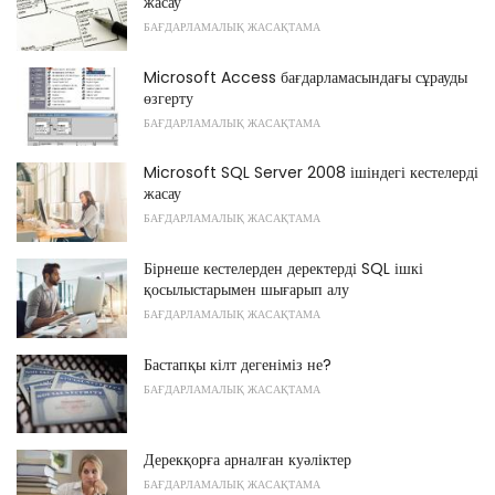
жасау
БАҒДАРЛАМАЛЫҚ ЖАСАҚТАМА
Microsoft Access бағдарламасындағы сұрауды
өзгерту
БАҒДАРЛАМАЛЫҚ ЖАСАҚТАМА
Microsoft SQL Server 2008 ішіндегі кестелерді
жасау
БАҒДАРЛАМАЛЫҚ ЖАСАҚТАМА
Бірнеше кестелерден деректерді SQL ішкі
қосылыстарымен шығарып алу
БАҒДАРЛАМАЛЫҚ ЖАСАҚТАМА
Бастапқы кілт дегеніміз не?
БАҒДАРЛАМАЛЫҚ ЖАСАҚТАМА
Дерекқорға арналған куәліктер
БАҒДАРЛАМАЛЫҚ ЖАСАҚТАМА