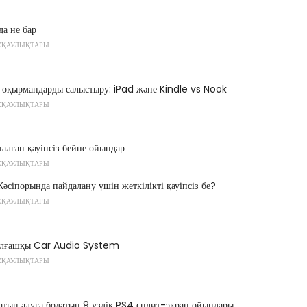
а не бар
СҚАУЛЫҚТАРЫ
 оқырмандарды салыстыру: iPad және Kindle vs Nook
СҚАУЛЫҚТАРЫ
налған қауіпсіз бейне ойындар
СҚАУЛЫҚТАРЫ
әсіпорында пайдалану үшін жеткілікті қауіпсіз бе?
СҚАУЛЫҚТАРЫ
алғашқы Car Audio System
СҚАУЛЫҚТАРЫ
атып алуға болатын 9 үздік PS4 сплит-экран ойындары