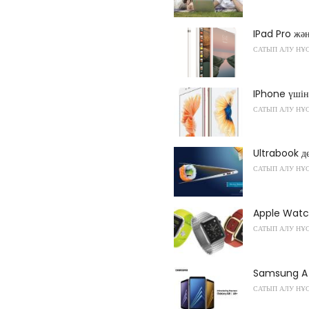
IPad Pro жә
САТЫП АЛУ НҰ
IPhone үшін
САТЫП АЛУ НҰ
Ultrabook де
САТЫП АЛУ НҰ
Apple Watch
САТЫП АЛУ НҰ
Samsung A те
САТЫП АЛУ НҰ