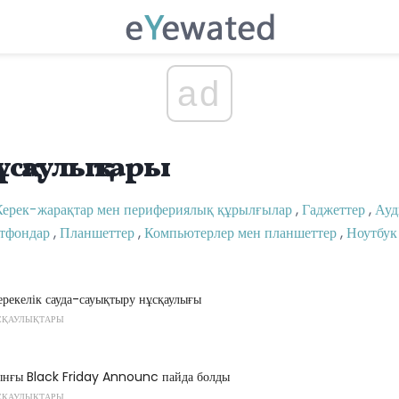
ad
ұсқаулықтары
Керек-жарақтар мен перифериялық құрылғылар
,
Гаджеттер
,
Ауд
тфондар
,
Планшеттер
,
Компьютерлер мен планшеттер
,
Ноутбук
рекелік сауда-сауықтыру нұсқаулығы
СҚАУЛЫҚТАРЫ
нғы Black Friday Announc пайда болды
СҚАУЛЫҚТАРЫ