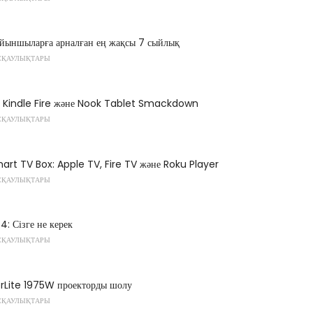
йыншыларға арналған ең жақсы 7 сыйлық
СҚАУЛЫҚТАРЫ
 Kindle Fire және Nook Tablet Smackdown
СҚАУЛЫҚТАРЫ
art TV Box: Apple TV, Fire TV және Roku Player
СҚАУЛЫҚТАРЫ
4: Сізге не керек
СҚАУЛЫҚТАРЫ
Lite 1975W проекторды шолу
СҚАУЛЫҚТАРЫ