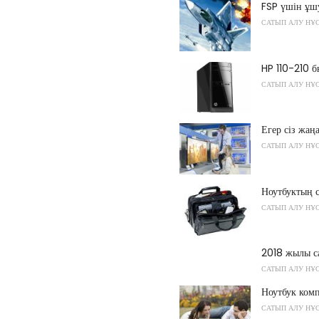
FSP үшін ұш
САТЫП АЛУ НҰ
HP 110-210 б
САТЫП АЛУ НҰ
Егер сіз жаң
САТЫП АЛУ НҰ
Ноутбуктың 
САТЫП АЛУ НҰ
2018 жылы са
САТЫП АЛУ НҰ
Ноутбук ком
САТЫП АЛУ НҰ