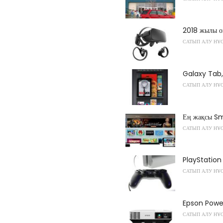
2018 жылы о
САТЫП АЛУ НҰ
Galaxy Tab,
САТЫП АЛУ НҰ
Ең жақсы Sm
САТЫП АЛУ НҰ
PlayStation 
САТЫП АЛУ НҰ
Epson Power
САТЫП АЛУ НҰ