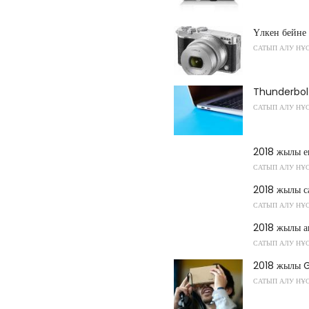
Үлкен бейне 
САТЫП АЛУ НҰ
Thunderbolt
САТЫП АЛУ НҰ
2018 жылы ег
САТЫП АЛУ НҰ
2018 жылы са
САТЫП АЛУ НҰ
2018 жылы а
САТЫП АЛУ НҰ
2018 жылы G
САТЫП АЛУ НҰ