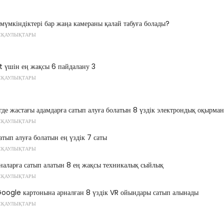
мүмкіндіктері бар жаңа камераны қалай табуға болады?
СҚАУЛЫҚТАРЫ
 үшін ең жақсы 6 пайдалану 3
СҚАУЛЫҚТАРЫ
де жастағы адамдарға сатып алуға болатын 8 үздік электрондық оқырма
СҚАУЛЫҚТАРЫ
тып алуға болатын ең үздік 7 саты
СҚАУЛЫҚТАРЫ
наларға сатып алатын 8 ең жақсы техникалық сыйлық
СҚАУЛЫҚТАРЫ
oogle картонына арналған 8 үздік VR ойындары сатып алынады
СҚАУЛЫҚТАРЫ