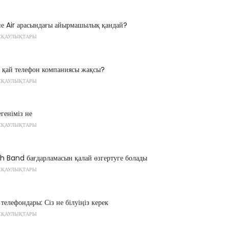
не Air арасындағы айырмашылық қандай?
СҚАУЛЫҚТАРЫ
 қай телефон компаниясы жақсы?
СҚАУЛЫҚТАРЫ
геніміз не
СҚАУЛЫҚТАРЫ
 Band бағдарламасын қалай өзгертуге болады
СҚАУЛЫҚТАРЫ
лефондары: Сіз не білуіңіз керек
СҚАУЛЫҚТАРЫ