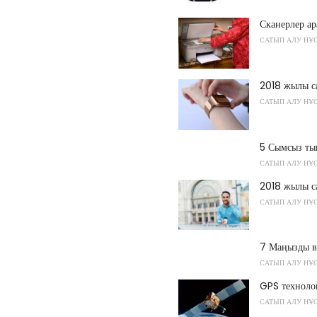
Сканерлер а
САТЫП АЛУ НҰ
2018 жылы с
САТЫП АЛУ НҰ
5 Сымсыз ты
САТЫП АЛУ НҰ
2018 жылы с
САТЫП АЛУ НҰ
7 Маңызды в
САТЫП АЛУ НҰ
GPS техноло
САТЫП АЛУ НҰ