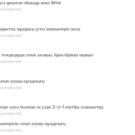
уға арналған ойындар және Sims
СҚАУЛЫҚТАРЫ
юджеттік мұнарасы үстел компьютерін шолу
СҚАУЛЫҚТАРЫ
а теледидарды сатып алсаңыз, бұны бірінші оқыңыз
СҚАУЛЫҚТАРЫ
сатып алушы нұсқаулығы
СҚАУЛЫҚТАРЫ
тып алуға болатын ең үздік 2-уі-1 ноутбук планшеттері
СҚАУЛЫҚТАРЫ
пьютерінің сатып алушы нұсқаулығы
СҚАУЛЫҚТАРЫ