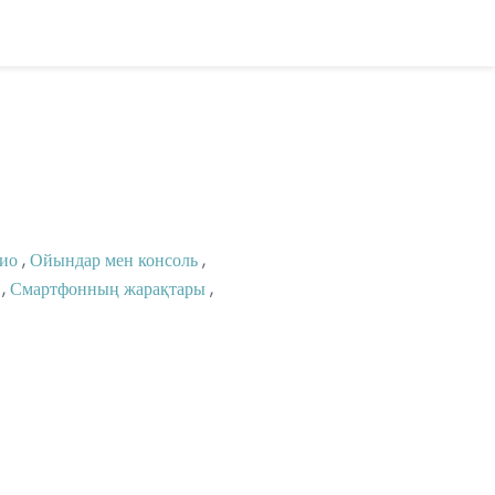
ио
,
Ойындар мен консоль
,
,
Смартфонның жарақтары
,