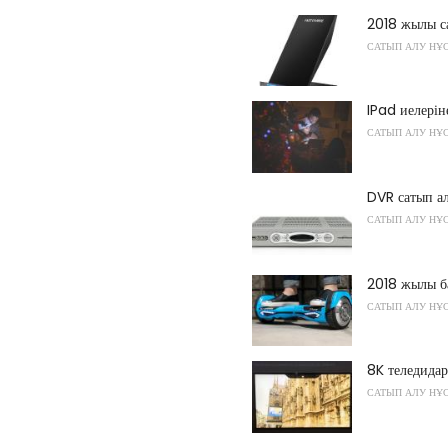
2018 жылы са
САТЫП АЛУ НҰ
IPad иелерін
САТЫП АЛУ НҰ
DVR сатып а
САТЫП АЛУ НҰ
2018 жылы б
САТЫП АЛУ НҰ
8K теледида
САТЫП АЛУ НҰ