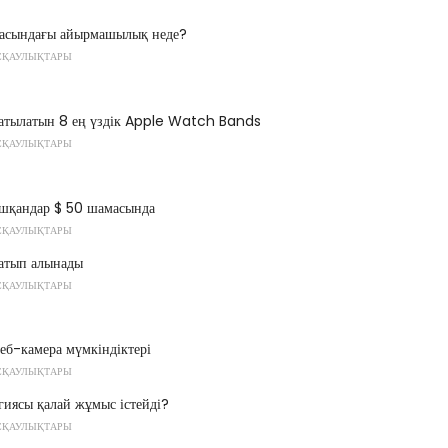
расындағы айырмашылық неде?
СҚАУЛЫҚТАРЫ
атылатын 8 ең үздік Apple Watch Bands
СҚАУЛЫҚТАРЫ
шқандар $ 50 шамасында
СҚАУЛЫҚТАРЫ
атып алынады
СҚАУЛЫҚТАРЫ
еб-камера мүмкіндіктері
СҚАУЛЫҚТАРЫ
гиясы қалай жұмыс істейді?
СҚАУЛЫҚТАРЫ