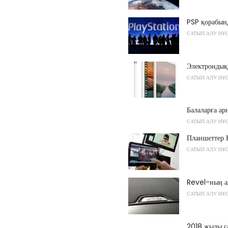
PSP қорабынд
САТЫП АЛУ НҰ
Электрондық
САТЫП АЛУ НҰ
Балаларға ар
САТЫП АЛУ НҰ
Планшеттер К
САТЫП АЛУ НҰ
Revel-ның 
САТЫП АЛУ НҰ
2018 жылы с