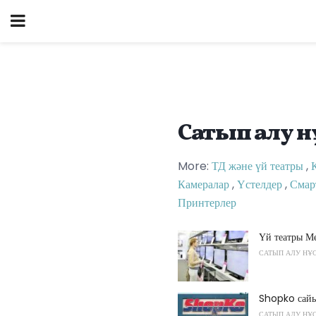
Сатып алу н
More:
ТД және үй театры
,
Камералар
,
Үстелдер
,
Смар
Принтерлер
Үй театры Ме
САТЫП АЛУ НҰ
Shopko сайы
САТЫП АЛУ НҰ