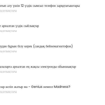
тып алу үшін 12 үздік сымсыз телефон зарядтағыштары
СҚАУЛЫҚТАРЫ
е арналған үздік сыйлықтар
СҚАУЛЫҚТАРЫ
лудан бұрын білу керек (сандық бейнемагнитофон)
СҚАУЛЫҚТАРЫ
алаларға арналған ең жақсы электронды ойыншықтар
СҚАУЛЫҚТАРЫ
рлар келіп жатыр ма - Genius немесе Madness?
СҚАУЛЫҚТАРЫ