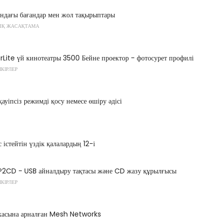
ындағы бағандар мен жол тақырыптары
ЫҚ ЖАСАҚТАМА
Lite үй кинотеатры 3500 Бейне проектор - фотосурет профилі
ІКІРЛЕР
ауіпсіз режимді қосу немесе өшіру әдісі
істейтін үздік қалалардың 12-і
P2CD - USB айналдыру тақтасы және CD жазу құрылғысы
ІКІРЛЕР
касына арналған Mesh Networks