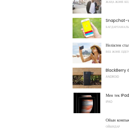
ЖАҢА ЖӘНЕ КЕ
Snapchat-ты 
БАҒДАРЛАМАЛЫ
Неліктен ста
ВЕБ ЖӘНЕ ІЗДЕУ
BlackBerry 
ANDROID
Мен тек IPad
IPAD
Ойын компью
ОЙЫНДАР