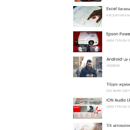
Excel баған
БАҒДАРЛАМАЛ
Epson Power
ӨНІМ ТУРАЛЫ П
Android-де қ
ANDROID
Үйден жұмыс 
ВЕБ ЖӘНЕ ІЗДЕУ
ION Audio L
ӨНІМ ТУРАЛЫ П
Үй автомати