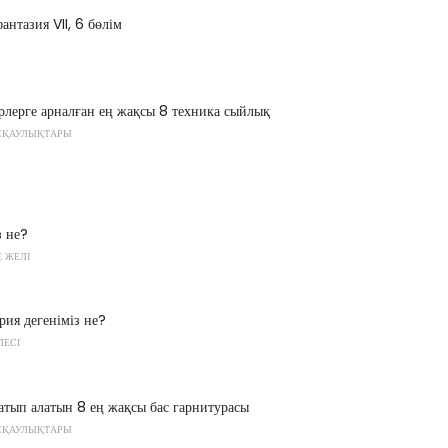
нтазия VII, 6 бөлім
лерге арналған ең жақсы 8 техника сыйлық
СҚАУЛЫҚТАРЫ
з не?
 ЖЕЛІ
ия дегеніміз не?
ЛЕСІ
тып алатын 8 ең жақсы бас гарнитурасы
СҚАУЛЫҚТАРЫ