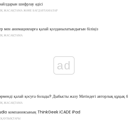
айлдарын шифрлау әдісі
Қ ЖАСАҚТАМА ЖӘНЕ БАҒДАРЛАМАЛАР
р мен анимацияларға қалай қолданылатындығын біліңіз
ЫҚ ЖАСАҚТАМА
ad
менді қалай қосуға болады? Дыбысты жазу Мәтіндегі авторлық құқық б
ЫҚ ЖАСАҚТАМА
udio компаниясының ThinkGeek iCADE iPad
СҚАУЛЫҚТАРЫ