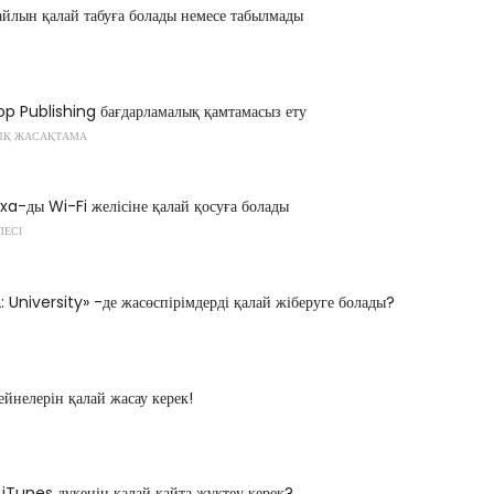
файлын қалай табуға болады немесе табылмады
op Publishing бағдарламалық қамтамасыз ету
ЫҚ ЖАСАҚТАМА
xa-ды Wi-Fi желісіне қалай қосуға болады
ЛЕСІ
 University» -де жасөспірімдерді қалай жіберуге болады?
йнелерін қалай жасау керек!
і iTunes дүкенін қалай қайта жүктеу керек?