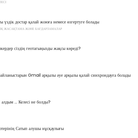
ЛЕСІ
үздік достар қалай жоюға немесе өзгертуге болады
Қ ЖАСАҚТАМА ЖӘНЕ БАҒДАРЛАМАЛАР
лкердер сіздің геотагыңызды жақсы көреді?
байланыстарын Gmail арқылы әуе арқылы қалай синхрондауға болады
 алдым ... Келесі не болды?
терінің Сатып алушы нұсқаулығы