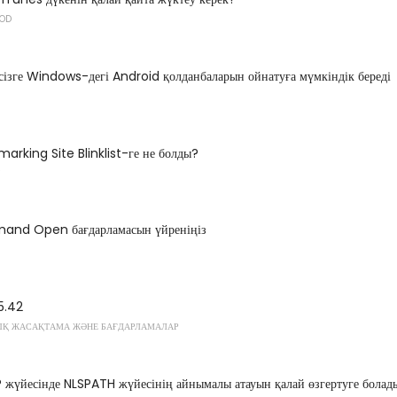
POD
сізге Windows-дегі Android қолданбаларын ойнатуға мүмкіндік береді
arking Site Blinklist-ге не болды?
and Open бағдарламасын үйреніңіз
5.42
Қ ЖАСАҚТАМА ЖӘНЕ БАҒДАРЛАМАЛАР
жүйесінде NLSPATH жүйесінің айнымалы атауын қалай өзгертуге болад