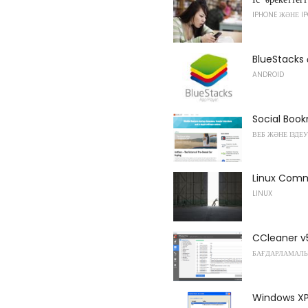
IPHONE ЖӘНЕ I
BlueStacks 
ANDROID
Social Bookm
ВЕБ ЖӘНЕ ІЗДЕУ
Linux Comm
LINUX
CCleaner v
БАҒДАРЛАМАЛЫ
Windows XP 