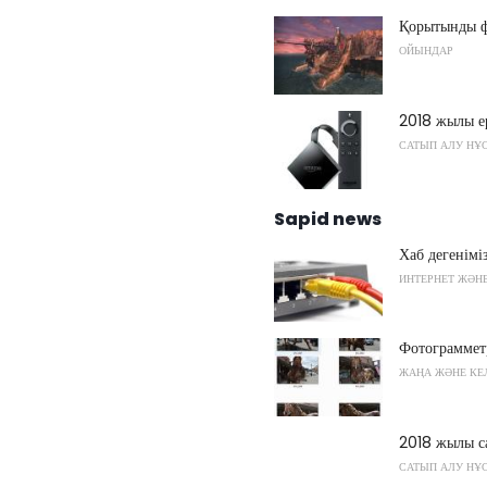
Қорытынды фа
ОЙЫНДАР
2018 жылы ер
САТЫП АЛУ НҰ
Sapid news
Хаб дегенімі
ИНТЕРНЕТ ЖӘНЕ
Фотограмметр
ЖАҢА ЖӘНЕ КЕ
2018 жылы са
САТЫП АЛУ НҰ