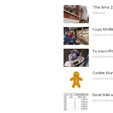
'The Sims 2:
ОЙЫНДАР
Сіздің Kindl
САТЫП АЛУ НҰ
Ең жақсы iP
БАҒДАРЛАМАЛЫ
Cookie Stum
БАҒДАРЛАМАЛЫ
Excel SUM ж
БАҒДАРЛАМАЛ