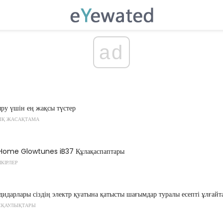
ad
ру үшін ең жақсы түстер
ЫҚ ЖАСАҚТАМА
iHome Glowtunes iB37 Құлақаспаптары
ІКІРЛЕР
идарлары сіздің электр қуатына қатысты шағымдар туралы есепті ұлғайт
СҚАУЛЫҚТАРЫ