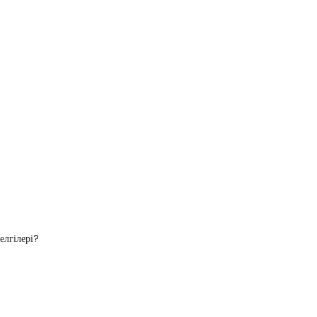
елгілері?