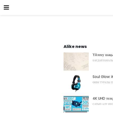
Alike news
Үйлену шақы
БАҒДАРЛАМАЛ
Soul Glow: 
ӨНІМ ТУРАЛЫ П
4K UHD телед
САТЫП АЛУ НҰ