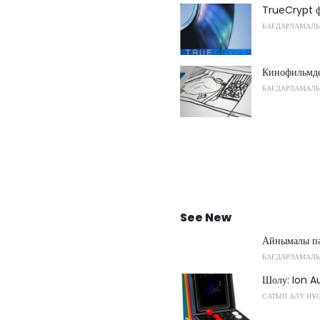
TrueCrypt ф
БАҒДАРЛАМАЛЫ
Кинофильмде
БАҒДАРЛАМАЛ
See New
Айнымалы пәр
БАҒДАРЛАМАЛ
Шолу: Ion A
САТЫП АЛУ НҰ