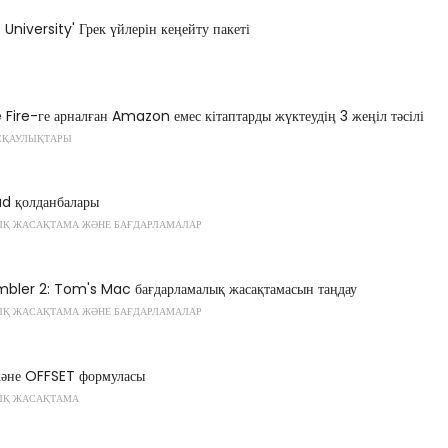
 University' Грек үйлерін кеңейту пакеті
e Fire-ге арналған Amazon емес кітаптарды жүктеудің 3 жеңіл тәсілі
СҚАУЛЫҚТАРЫ
ad қолданбалары
Қ ЖАСАҚТАМА ЖӘНЕ БАҒДАРЛАМАЛАР
bler 2: Tom's Mac бағдарламалық жасақтамасын таңдау
Қ ЖАСАҚТАМА ЖӘНЕ БАҒДАРЛАМАЛАР
әне OFFSET формуласы
ЫҚ ЖАСАҚТАМА