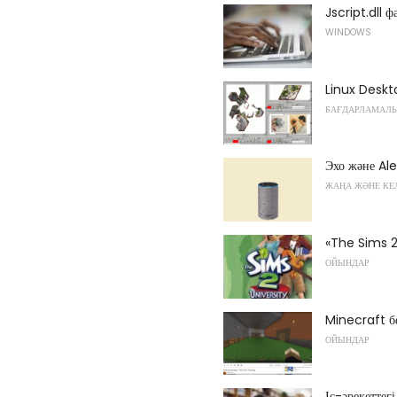
Jscript.dll 
WINDOWS
Linux Deskt
БАҒДАРЛАМАЛ
Эхо және Ale
ЖАҢА ЖӘНЕ КЕ
«The Sims 2:
ОЙЫНДАР
Minecraft бе
ОЙЫНДАР
Іс-әрекеттег