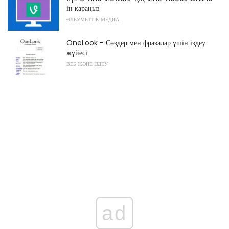
ін қараңыз
ӘЛЕУМЕТТІК МЕДИА
OneLook - Сөздер мен фразалар үшін іздеу
жүйесі
ВЕБ ЖӘНЕ ІЗДЕУ
ad