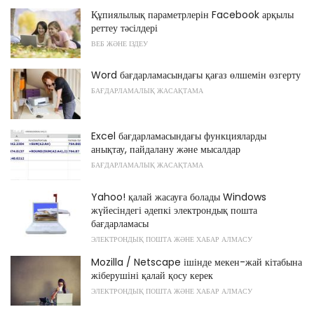
Құпиялылық параметрлерін Facebook арқылы
реттеу тәсілдері
ВЕБ ЖӘНЕ ІЗДЕУ
Word бағдарламасындағы қағаз өлшемін өзгерту
БАҒДАРЛАМАЛЫҚ ЖАСАҚТАМА
Excel бағдарламасындағы функцияларды
анықтау, пайдалану және мысалдар
БАҒДАРЛАМАЛЫҚ ЖАСАҚТАМА
Yahoo! қалай жасауға болады Windows
жүйесіндегі әдепкі электрондық пошта
бағдарламасы
ЭЛЕКТРОНДЫҚ ПОШТА ЖӘНЕ ХАБАР АЛМАСУ
Mozilla / Netscape ішінде мекен-жай кітабына
жіберушіні қалай қосу керек
ЭЛЕКТРОНДЫҚ ПОШТА ЖӘНЕ ХАБАР АЛМАСУ