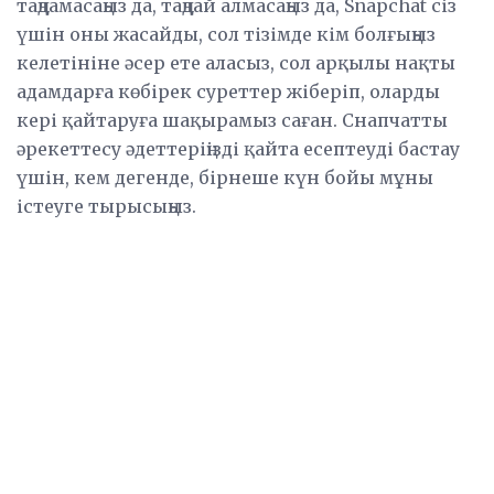
таңдамасаңыз да, таңдай алмасаңыз да, Snapchat сіз
үшін оны жасайды, сол тізімде кім болғыңыз
келетініне әсер ете аласыз, сол арқылы нақты
адамдарға көбірек суреттер жіберіп, оларды
кері қайтаруға шақырамыз саған. Снапчатты
әрекеттесу әдеттеріңізді қайта есептеуді бастау
үшін, кем дегенде, бірнеше күн бойы мұны
істеуге тырысыңыз.