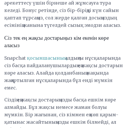
әрекеттесу үшін бірнеше ай жұмсауға тура
келеді. Бонус ретінде, сіз бір-біріңді күн сайын
қаптап тұрсаңыз, сол жерде қалған досыңыздың
есімінің жанына түгелдей сызық эмодзи аласыз.
Сіз тек ең жақсы достарыңыз кім екенін көре
аласыз
Snapchat
қосымшасының
алдыңғы нұсқаларында
сіз басқа пайдаланушылардың ең жақсы достарын
көре аласыз. Алайда қолданбаның жақында
жаңартылған нұсқаларында бұл енді мүмкін
емес.
Сіздің ең жақсы достарыңызды басқа ешкім көре
алмайды. Бұл жақсы немесе жаман болуы
мүмкін. Бір жағынан, сіз кіммен ең көп қарым-
қатынас жасайтыныңызды ешкім білмейді, ал