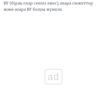
BF (бірақ олар сенікі емес), өзара сюжеттер
және өзара BF болуы мүмкін.
ad