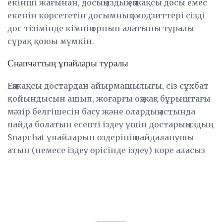
екінші жағынан, досыңыздың ең жақсы досы емес
екенін көрсететін досымның эмодзиттері сізді
дос тізімінде кімнің орнын алатыны туралы
сұрақ қоюы мүмкін.
Снапчаттың ұпайлары туралы
Ең жақсы достардан айырмашылығы, сіз сұхбат
қойындысын ашып, жоғарғы оң жақ бұрыштағы
мәзір белгішесін басу және олардың астында
пайда болатын есепті іздеу үшін достарыңыздың
Snapchat ұпайларын өздерінің пайдаланушы
атын (немесе іздеу өрісінде іздеу) көре аласыз