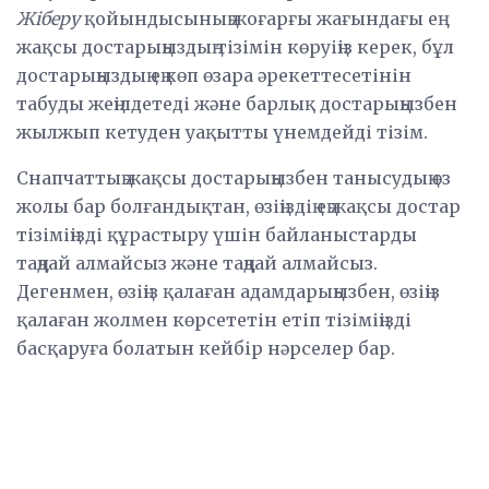
Жіберу
қойындысының жоғарғы жағындағы ең
жақсы достарыңыздың тізімін көруіңіз керек, бұл
достарыңыздың ең көп өзара әрекеттесетінін
табуды жеңілдетеді және барлық достарыңызбен
жылжып кетуден уақытты үнемдейді тізім.
Снапчаттың жақсы достарыңызбен танысудың өз
жолы бар болғандықтан, өзіңіздің ең жақсы достар
тізіміңізді құрастыру үшін байланыстарды
таңдай алмайсыз және таңдай алмайсыз.
Дегенмен, өзіңіз қалаған адамдарыңызбен, өзіңіз
қалаған жолмен көрсететін етіп тізіміңізді
басқаруға болатын кейбір нәрселер бар.