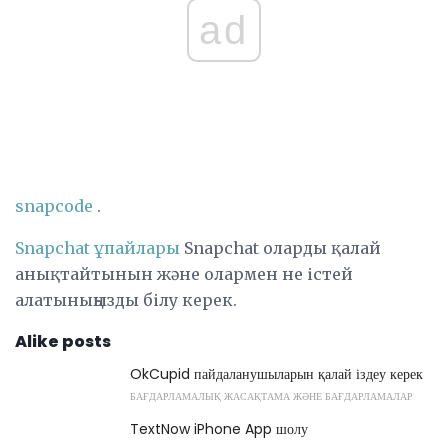
ad
snapcode
.
Snapchat ұпайлары
Snapchat оларды қалай
анықтайтынын және олармен не істей
алатыныңызды білу керек.
Alike posts
OkCupid пайдаланушыларын қалай іздеу керек
БАҒДАРЛАМАЛЫҚ ЖАСАҚТАМА ЖӘНЕ БАҒДАРЛАМАЛАР
TextNow iPhone App шолу