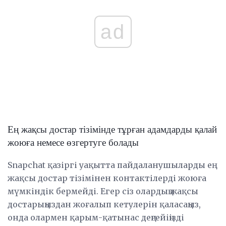
ad
Ең жақсы достар тізімінде тұрған адамдарды қалай
жоюға немесе өзгертуге болады
Snapchat қазіргі уақытта пайдаланушыларды ең
жақсы достар тізімінен контактілерді жоюға
мүмкіндік бермейді. Егер сіз олардың жақсы
достарыңыздан жоғалып кетулерін қаласаңыз,
онда олармен қарым-қатынас деңгейіңізді