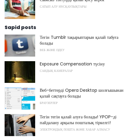
САТЫП АЛУ НҰСҚАУЛЫҚТАРЫ
Sapid posts
Тегін Tumblr тақырыптарын қалай табуға
болады
ВЕБ ЖӘНЕ ІЗДЕУ
Exposure Compensation түсіну
САНДЫҚ КАМЕРАЛАР
Веб-беттерді Opera Desktop шолғышынан
қалай сақтауға болады
БРАУЗЕРЛЕР
Тегін тегін қалай алуға болады! YPOP-ді
пайдалану арқылы пошталық тіркелгі!
ЭЛЕКТРОНДЫҚ ПОШТА ЖӘНЕ ХАБАР АЛМАСУ