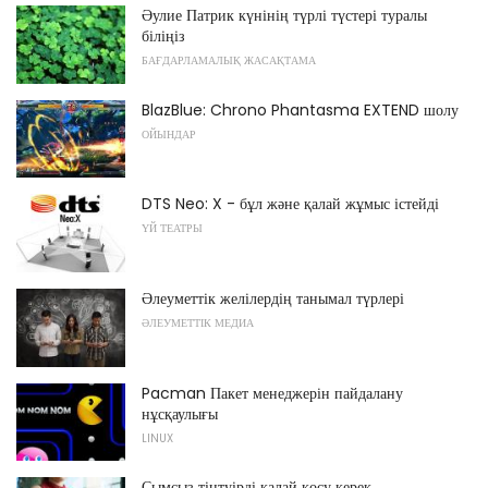
Әулие Патрик күнінің түрлі түстері туралы
біліңіз
БАҒДАРЛАМАЛЫҚ ЖАСАҚТАМА
BlazBlue: Chrono Phantasma EXTEND шолу
ОЙЫНДАР
DTS Neo: X - бұл және қалай жұмыс істейді
ҮЙ ТЕАТРЫ
Әлеуметтік желілердің танымал түрлері
ӘЛЕУМЕТТІК МЕДИА
Pacman Пакет менеджерін пайдалану
нұсқаулығы
LINUX
Сымсыз тінтуірді қалай қосу керек