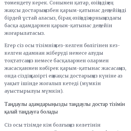
төмендету керек. Сонымен қатар, өзіңіздің ең
жақсы достарыңызбен қарым-қатынас деңгейіңізді
бірдей ұстай аласыз, бірақ өзіңіздің орныңыздағы
басқа адамдармен қарым-қатынас деңгейін
жоғарылатасыз.
Егер сіз осы тізімнің кез-келген бөлігінен кез-
келген адамнан жіберуді немесе алуды
тоқтатсаңыз немесе басқалармен олармен
жасасқанмен көбірек қарым-қатынас жасасаңыз,
онда сіздің қазіргі ең жақсы достарыңыз күніне аз
уақыт ішінде жоғалып кетеді (мүмкін
ауыстырылуы мүмкін).
Таңдаулы адамдарыңызды таңдаулы достар тізімін
қалай таңдауға болады
Сіз осы тізімде кім болғыңыз келетінін