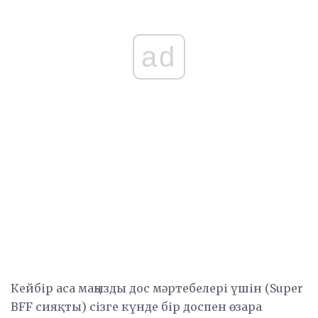
ad
Кейбір аса маңызды дос мәртебелері үшін (Super
BFF сияқты) сізге күнде бір доспен өзара