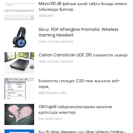
Msvcr110.dll файлын қалай табуға болады немесе
табылмады Қателер
WINDOWS
Шолу: PDP Afterglow Prizmatic Wireless
Gaming Headset
ӨНІМ ТУРАЛЫ ПІКІРЛЕР
Canon CanoScan LiDE 210 планшеттік сканері
ӨНІМ ТУРАЛЫ ПІКІРЛЕР
Блокнотты стильдеу CSS-мен жасалған веб-
парақ
WEB DESIGN & DEV
OkCupid пайдаланушыларына арналған
қауіпсіздік кеңестері
ВЕБ ЖӘНЕ ІЗДЕУ
Бұл 6 Vine Viewers-дің Vine Videos Online-