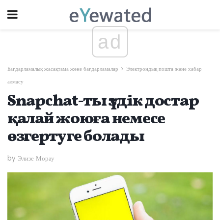
ad
Бағдарламалық жасақтама және бағдарламалар
Электрондық пошта және хабар
алмасу
Snapchat-ты үздік достар
қалай жоюға немесе
өзгертуге болады
by Элизе Морау