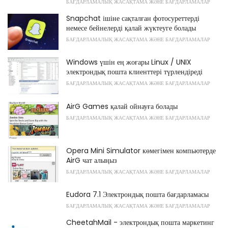
БАҒДАРЛАМАЛЫҚ ЖАСАҚТАМА ЖӘНЕ БАҒДАРЛАМАЛАР
Snapchat ішіне сақталған фотосуреттерді
немесе бейнелерді қалай жүктеуге болады
БАҒДАРЛАМАЛЫҚ ЖАСАҚТАМА ЖӘНЕ БАҒДАРЛАМАЛАР
Windows үшін ең жоғары Linux / UNIX
электрондық пошта клиенттері түрлендіреді
БАҒДАРЛАМАЛЫҚ ЖАСАҚТАМА ЖӘНЕ БАҒДАРЛАМАЛАР
AirG Games қалай ойнауға болады
БАҒДАРЛАМАЛЫҚ ЖАСАҚТАМА ЖӘНЕ БАҒДАРЛАМАЛАР
Opera Mini Simulator көмегімен компьютерде
AirG чат алыңыз
БАҒДАРЛАМАЛЫҚ ЖАСАҚТАМА ЖӘНЕ БАҒДАРЛАМАЛАР
Eudora 7.1 Электрондық пошта бағдарламасы
БАҒДАРЛАМАЛЫҚ ЖАСАҚТАМА ЖӘНЕ БАҒДАРЛАМАЛАР
CheetahMail - электрондық пошта маркетинг