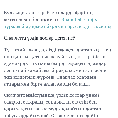
Бұл жақсы достар. Егер олардың бәрінің
мағынасын білгіңіз келсе,
Snapchat Emojis
туралы білу қажет барлық нәрселерді тексеріңіз
.
Снапчатта үздік достар деген не?
Тұтастай алғанда, сіздің ең жақсы достарыңыз - ең
көп қарым-қатынас жасайтын достар. Сіз сол
адамдарды шынайы өмірде ең жақын адамдар
деп санай алмайсыз, бірақ олармен жиі және
жиі қыдырып жүрсеңіз, Снапчат олардың
аттарымен бірге аздап эмоци болады.
Снапчаттың айтуынша, үздік достар үнемі
жаңарып отырады, сондықтан сіз өзіңізбен
қарым-қатынас жасауды қалайтын достар
табуға әрдайым оңай. Сіз жібергенге дейін