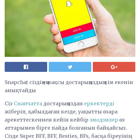
Snapchat сіздің ең жақсы достарыңыздың кім екенін
анықтайды
Сіз
Снапчатта
достарыңыздан
еркектерді
жіберіп, қабылдаған кезде, уақытты өзара
әрекеттескеннен кейін кейбір
эмодзилер
өз
аттарымен бірге пайда болғанын байқайсыз.
Сізде Super BFF, BFF, Besties, BFs, басқа біреуінің