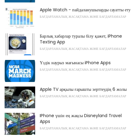
Apple Watch - пайдаланушыларды сауатты ету
БАҒДАРЛАМАЛЫҚ ЖАСАҚТАМА ЖӘНЕ БАҒДАРЛАМАЛАР
Барлық хабарлар туралы білу қажет, iPhone
Texting App
БАҒДАРЛАМАЛЫҚ ЖАСАҚТАМА ЖӘНЕ БАҒДАРЛАМАЛАР
Үздік наурыз мағынасы iPhone Apps
БАҒДАРЛАМАЛЫҚ ЖАСАҚТАМА ЖӘНЕ БАҒДАРЛАМАЛАР
Apple TV арқылы ғарышты зерттеудің 6 жолы
БАҒДАРЛАМАЛЫҚ ЖАСАҚТАМА ЖӘНЕ БАҒДАРЛАМАЛАР
IPhone үшін ең жақсы Disneyland Travel
Apps
БАҒДАРЛАМАЛЫҚ ЖАСАҚТАМА ЖӘНЕ БАҒДАРЛАМАЛАР