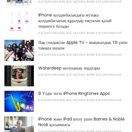
БАҒДАРЛАМАЛЫҚ ЖАСАҚТАМА ЖӘНЕ БАҒДАРЛАМАЛАР
IPhone қолданбасындағы музыка
қолданбасының құралдар тақтасын қалай
теңшеуге болады
БАҒДАРЛАМАЛЫҚ ЖАСАҚТАМА ЖӘНЕ БАҒДАРЛАМАЛАР
Нақ сондықтан Apple TV - мыңжылдық ТВ үшін
тамаша шешім
БАҒДАРЛАМАЛЫҚ ЖАСАҚТАМА ЖӘНЕ БАҒДАРЛАМАЛАР
Waterdeep шолуының лордтары
БАҒДАРЛАМАЛЫҚ ЖАСАҚТАМА ЖӘНЕ БАҒДАРЛАМАЛАР
8 Үздік тегін iPhone Ringtones Apps
БАҒДАРЛАМАЛЫҚ ЖАСАҚТАМА ЖӘНЕ БАҒДАРЛАМАЛАР
IPhone және iPad шолу үшін Barnes & Noble
Nook қосымшасы
БАҒДАРЛАМАЛЫҚ ЖАСАҚТАМА ЖӘНЕ БАҒДАРЛАМАЛАР