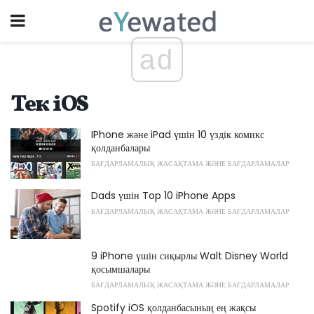
ad
Тек iOS
IPhone және iPad үшін 10 үздік комикс
қолданбалары
БАҒДАРЛАМАЛЫҚ ЖАСАҚТАМА ЖӘНЕ БАҒДАРЛАМАЛАР
Dads үшін Top 10 iPhone Apps
БАҒДАРЛАМАЛЫҚ ЖАСАҚТАМА ЖӘНЕ БАҒДАРЛАМАЛАР
9 iPhone үшін сиқырлы Walt Disney World
қосымшалары
БАҒДАРЛАМАЛЫҚ ЖАСАҚТАМА ЖӘНЕ БАҒДАРЛАМАЛАР
Spotify iOS қолданбасының ең жақсы