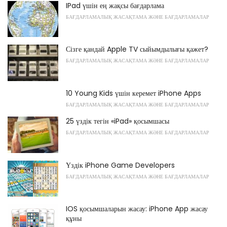
IPad үшін ең жақсы бағдарлама
БАҒДАРЛАМАЛЫҚ ЖАСАҚТАМА ЖӘНЕ БАҒДАРЛАМАЛАР
Сізге қандай Apple TV сыйымдылығы қажет?
БАҒДАРЛАМАЛЫҚ ЖАСАҚТАМА ЖӘНЕ БАҒДАРЛАМАЛАР
10 Young Kids үшін керемет iPhone Apps
БАҒДАРЛАМАЛЫҚ ЖАСАҚТАМА ЖӘНЕ БАҒДАРЛАМАЛАР
25 үздік тегін «iPad» қосымшасы
БАҒДАРЛАМАЛЫҚ ЖАСАҚТАМА ЖӘНЕ БАҒДАРЛАМАЛАР
Үздік iPhone Game Developers
БАҒДАРЛАМАЛЫҚ ЖАСАҚТАМА ЖӘНЕ БАҒДАРЛАМАЛАР
IOS қосымшаларын жасау: iPhone App жасау
құны