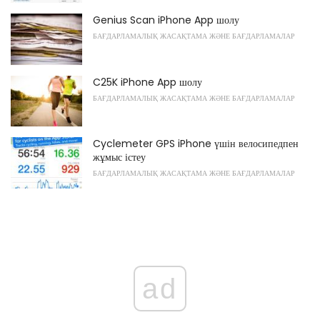
Genius Scan iPhone App шолу
БАҒДАРЛАМАЛЫҚ ЖАСАҚТАМА ЖӘНЕ БАҒДАРЛАМАЛАР
C25K iPhone App шолу
БАҒДАРЛАМАЛЫҚ ЖАСАҚТАМА ЖӘНЕ БАҒДАРЛАМАЛАР
Cyclemeter GPS iPhone үшін велосипедпен
жұмыс істеу
БАҒДАРЛАМАЛЫҚ ЖАСАҚТАМА ЖӘНЕ БАҒДАРЛАМАЛАР
ad