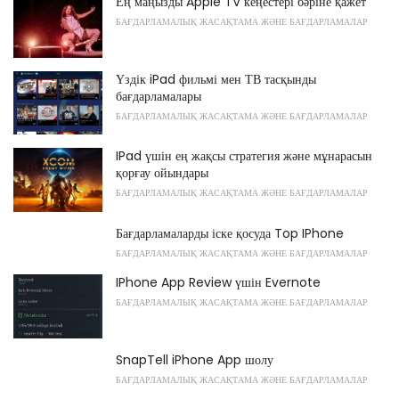
Ең маңызды Apple TV кеңестері бәріне қажет
БАҒДАРЛАМАЛЫҚ ЖАСАҚТАМА ЖӘНЕ БАҒДАРЛАМАЛАР
Үздік iPad фильмі мен ТВ тасқынды
бағдарламалары
БАҒДАРЛАМАЛЫҚ ЖАСАҚТАМА ЖӘНЕ БАҒДАРЛАМАЛАР
IPad үшін ең жақсы стратегия және мұнарасын
қорғау ойындары
БАҒДАРЛАМАЛЫҚ ЖАСАҚТАМА ЖӘНЕ БАҒДАРЛАМАЛАР
Бағдарламаларды іске қосуда Top IPhone
БАҒДАРЛАМАЛЫҚ ЖАСАҚТАМА ЖӘНЕ БАҒДАРЛАМАЛАР
IPhone App Review үшін Evernote
БАҒДАРЛАМАЛЫҚ ЖАСАҚТАМА ЖӘНЕ БАҒДАРЛАМАЛАР
SnapTell iPhone App шолу
БАҒДАРЛАМАЛЫҚ ЖАСАҚТАМА ЖӘНЕ БАҒДАРЛАМАЛАР