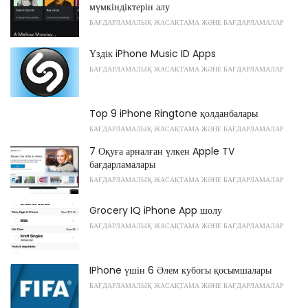
мүмкіндіктерін алу
БАҒДАРЛАМАЛЫҚ ЖАСАҚТАМА ЖӘНЕ БАҒДАРЛАМАЛАР
Үздік iPhone Music ID Apps
БАҒДАРЛАМАЛЫҚ ЖАСАҚТАМА ЖӘНЕ БАҒДАРЛАМАЛАР
Top 9 iPhone Ringtone қолданбалары
БАҒДАРЛАМАЛЫҚ ЖАСАҚТАМА ЖӘНЕ БАҒДАРЛАМАЛАР
7 Оқуға арналған үлкен Apple TV
бағдарламалары
БАҒДАРЛАМАЛЫҚ ЖАСАҚТАМА ЖӘНЕ БАҒДАРЛАМАЛАР
Grocery IQ iPhone App шолу
БАҒДАРЛАМАЛЫҚ ЖАСАҚТАМА ЖӘНЕ БАҒДАРЛАМАЛАР
IPhone үшін 6 Әлем кубогы қосымшалары
БАҒДАРЛАМАЛЫҚ ЖАСАҚТАМА ЖӘНЕ БАҒДАРЛАМАЛАР