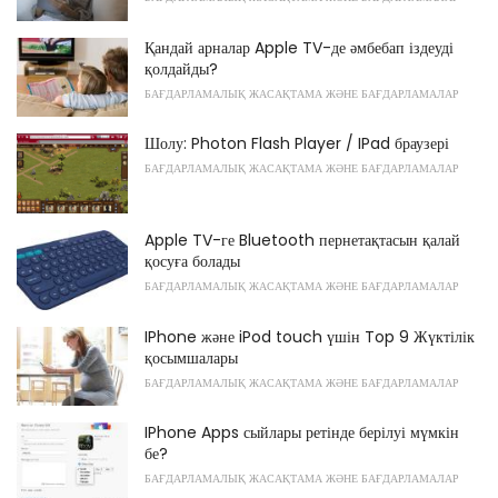
Қандай арналар Apple TV-де әмбебап іздеуді
қолдайды?
БАҒДАРЛАМАЛЫҚ ЖАСАҚТАМА ЖӘНЕ БАҒДАРЛАМАЛАР
Шолу: Photon Flash Player / IPad браузері
БАҒДАРЛАМАЛЫҚ ЖАСАҚТАМА ЖӘНЕ БАҒДАРЛАМАЛАР
Apple TV-ге Bluetooth пернетақтасын қалай
қосуға болады
БАҒДАРЛАМАЛЫҚ ЖАСАҚТАМА ЖӘНЕ БАҒДАРЛАМАЛАР
IPhone және iPod touch үшін Top 9 Жүктілік
қосымшалары
БАҒДАРЛАМАЛЫҚ ЖАСАҚТАМА ЖӘНЕ БАҒДАРЛАМАЛАР
IPhone Apps сыйлары ретінде берілуі мүмкін
бе?
БАҒДАРЛАМАЛЫҚ ЖАСАҚТАМА ЖӘНЕ БАҒДАРЛАМАЛАР