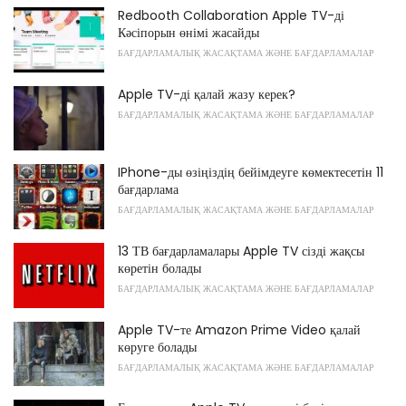
Redbooth Collaboration Apple TV-ді
Кәсіпорын өнімі жасайды
БАҒДАРЛАМАЛЫҚ ЖАСАҚТАМА ЖӘНЕ БАҒДАРЛАМАЛАР
Apple TV-ді қалай жазу керек?
БАҒДАРЛАМАЛЫҚ ЖАСАҚТАМА ЖӘНЕ БАҒДАРЛАМАЛАР
IPhone-ды өзіңіздің бейімдеуге көмектесетін 11
бағдарлама
БАҒДАРЛАМАЛЫҚ ЖАСАҚТАМА ЖӘНЕ БАҒДАРЛАМАЛАР
13 ТВ бағдарламалары Apple TV сізді жақсы
көретін болады
БАҒДАРЛАМАЛЫҚ ЖАСАҚТАМА ЖӘНЕ БАҒДАРЛАМАЛАР
Apple TV-те Amazon Prime Video қалай
көруге болады
БАҒДАРЛАМАЛЫҚ ЖАСАҚТАМА ЖӘНЕ БАҒДАРЛАМАЛАР