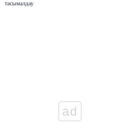
тасымалдау
ad