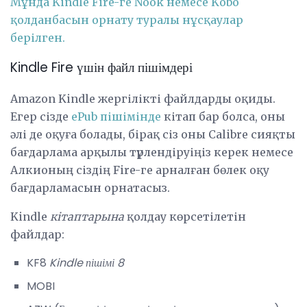
Мұнда Kindle Fire-ге Nook немесе Kobo
қолданбасын орнату туралы нұсқаулар
берілген.
Kindle Fire үшін файл пішімдері
Amazon Kindle жергілікті файлдарды оқиды.
Егер сізде
ePub пішімінде
кітап бар болса, оны
әлі де оқуға болады, бірақ сіз оны Calibre сияқты
бағдарлама арқылы түрлендіруіңіз керек немесе
Алкионың сіздің Fire-ге арналған бөлек оқу
бағдарламасын орнатасыз.
Kindle
кітаптарына
қолдау көрсетілетін
файлдар:
KF8
Kindle пішімі 8
MOBI