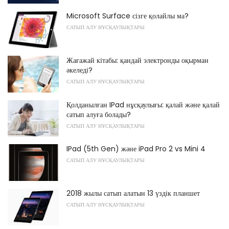
Microsoft Surface сізге қолайлы ма?
САТЫП АЛУ НҰСҚАУЛЫҚТАРЫ
Жағажай кітабы: қандай электронды оқырман
әкеледі?
САТЫП АЛУ НҰСҚАУЛЫҚТАРЫ
Қолданылған IPad нұсқаулығы: қалай және қалай
сатып алуға болады?
САТЫП АЛУ НҰСҚАУЛЫҚТАРЫ
IPad (5th Gen) және iPad Pro 2 vs Mini 4
САТЫП АЛУ НҰСҚАУЛЫҚТАРЫ
2018 жылы сатып алатын 13 үздік планшет
САТЫП АЛУ НҰСҚАУЛЫҚТАРЫ