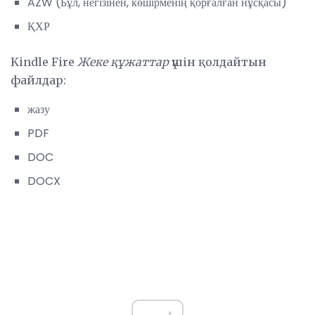
AZW (Бұл, негізінен, көшірменің қорғалған нұсқасы)
ҚХР
Kindle Fire
Жеке
құжаттар
үшін қолдайтын
файлдар:
жазу
PDF
DOC
DOCX