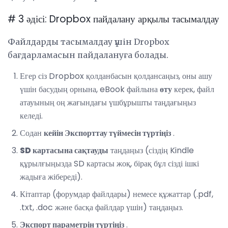
# 3 әдісі: Dropbox пайдалану арқылы тасымалдау
Файлдарды тасымалдау үшін Dropbox
бағдарламасын пайдалануға болады.
Егер сіз Dropbox қолданбасын қолдансаңыз, оны ашу
үшін басудың орнына, eBook файлына
өту
керек, файл
атауының оң жағындағы үшбұрышты таңдағыңыз
келеді.
Содан
кейін Экспорттау түймесін түртіңіз
.
SD картасына сақтауды
таңдаңыз (сіздің Kindle
құрылғыңызда SD картасы жоқ, бірақ бұл сізді ішкі
жадыға жібереді).
Кітаптар (форумдар файлдары) немесе құжаттар (.pdf,
.txt, .doc және басқа файлдар үшін) таңдаңыз.
Экспорт параметрін түртіңіз
.