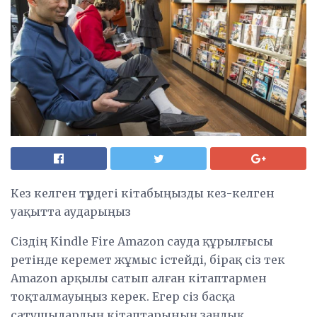
Кез келген түрдегі кітабыңызды кез-келген
уақытта аударыңыз
Сіздің Kindle Fire Amazon сауда құрылғысы
ретінде керемет жұмыс істейді, бірақ сіз тек
Amazon арқылы сатып алған кітаптармен
тоқталмауыңыз керек. Егер сіз басқа
сатушылардың кітаптарының заңдық