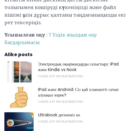
толығымен көшіруді күткеніңізді және файл
пішімі үшін дұрыс қалтаны таңдағаныңызды екі
рет тексеріңіз.
Ұсынылған оқу
:
7 Үздік жылдам оқу
бағдарламасы
Alike posts
Электрондық оқырмандарды салыстыру: iPad
және Kindle vs Nook
САТЫП АЛУ НҰСҚАУЛЫҚТАРЫ
IPad және Android: Сіз қай планшетті сатып
алуыңыз керек?
САТЫП АЛУ НҰСҚАУЛЫҚТАРЫ
Ultrabook дегеніміз не
САТЫП АЛУ НҰСҚАУЛЫҚТАРЫ