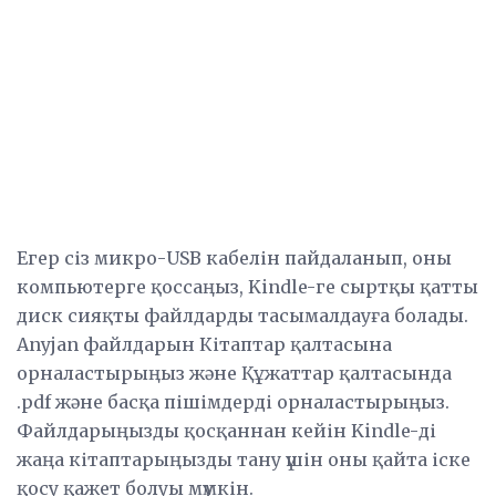
Егер сіз микро-USB кабелін пайдаланып, оны
компьютерге қоссаңыз, Kindle-ге сыртқы қатты
диск сияқты файлдарды тасымалдауға болады.
Anyjan файлдарын Кітаптар қалтасына
орналастырыңыз және Құжаттар қалтасында
.pdf және басқа пішімдерді орналастырыңыз.
Файлдарыңызды қосқаннан кейін Kindle-ді
жаңа кітаптарыңызды тану үшін оны қайта іске
қосу қажет болуы мүмкін.