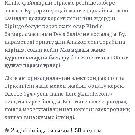
Kindle файлдарын тіркеме ретінде жібере
аласыз. Бұл, әрине, оңай және ең қолайлы тәсілі.
Файлдар қолдау көрсетілетін пішімдердің
бірінде болуы керек және олар Kindle
бағдарламасының Docs бөліміне қосылады. Бұл
параметрді орнату үшін Amazon.com торабына
кіріңіз
, содан кейін
Мазмұнды және
құрылғыларды басқару
бөліміне өтіңіз
: Жеке
құжат параметрлері
Сізге авторизацияланған электрондық пошта
тіркелгісін және мекен-жайын орнату керек.
Әдетте бұл «your_name_here@kindle.com»
сияқты нәрсе болады. Бекітілген электрондық
пошта мекенжайларынан келетін электрондық
хаттар ғана жұмыс істейді.
# 2 әдісі: файлдарыңызды USB арқылы