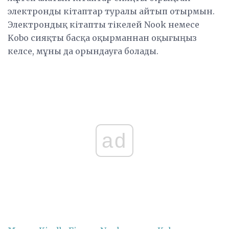
электронды кітаптар туралы айтып отырмын.
Электрондық кітапты тікелей Nook немесе
Kobo сияқты басқа оқырманнан оқығыңыз
келсе, мұны да орындауға болады.
ad