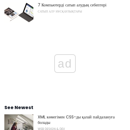
7 Компьютерді сатып алудың себептері
САТЫП АЛУ НҰСҚАУЛЫҚТАРЫ
ad
See Newest
XML көмегімен CSS-ды қалай пайдалануға
болады
WEB DESIGN & DEV