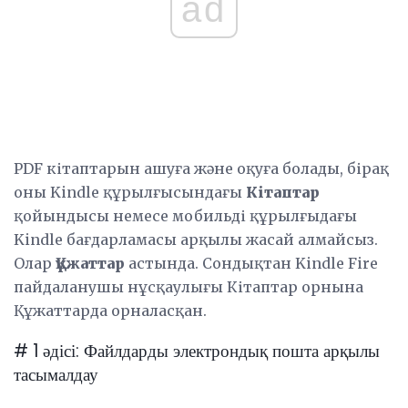
ad
PDF кітаптарын ашуға және оқуға болады, бірақ
оны Kindle құрылғысындағы
Кітаптар
қойындысы немесе мобильді құрылғыдағы
Kindle бағдарламасы арқылы жасай алмайсыз.
Олар
Құжаттар
астында. Сондықтан Kindle Fire
пайдаланушы нұсқаулығы Кітаптар орнына
Құжаттарда орналасқан.
# 1 әдісі: Файлдарды электрондық пошта арқылы
тасымалдау