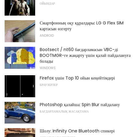
ОЙЫНДАР
Смартфонның оқу құралдары: LG G Flex SIM
картасын өзгерту
ANDROID
Bootsect / nt60 бағдарламасын VBC-ді
BOOTMGR-ге жаңарту үшін қалай пайдалануға
болады
WINDOWS
Firefox үшін Top 10 ойын кеңейтімдері
БРАУЗЕРЛЕР
Photoshop қалайша: Spin Blur пайдалану
БАҒДАРЛАМАЛЫҚ ЖАСАҚТАМА
Шолу: Infinity One Bluetooth спикері