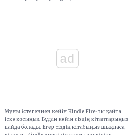
ad
Мұны істегеннен кейін Kindle Fire-ты қайта
іске қосыңыз. Бұдан кейін сіздің кітаптарыңыз
пайда болады. Егер сіздің кітабыңыз шықпаса,
кітапты Kindle дискінің қатты дискісіне