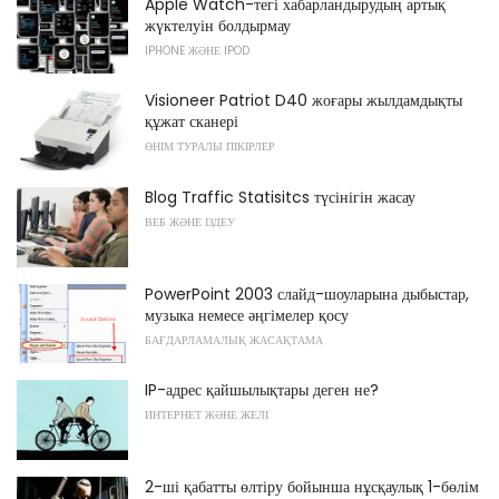
Apple Watch-тегі хабарландырудың артық
жүктелуін болдырмау
IPHONE ЖӘНЕ IPOD
Visioneer Patriot D40 жоғары жылдамдықты
құжат сканері
ӨНІМ ТУРАЛЫ ПІКІРЛЕР
Blog Traffic Statisitcs түсінігін жасау
ВЕБ ЖӘНЕ ІЗДЕУ
PowerPoint 2003 слайд-шоуларына дыбыстар,
музыка немесе әңгімелер қосу
БАҒДАРЛАМАЛЫҚ ЖАСАҚТАМА
IP-адрес қайшылықтары деген не?
ИНТЕРНЕТ ЖӘНЕ ЖЕЛІ
2-ші қабатты өлтіру бойынша нұсқаулық 1-бөлім