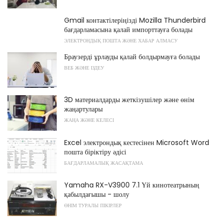
Gmail контактілеріңізді Mozilla Thunderbird
бағдарламасына қалай импорттауға болады
ЭЛЕКТРОНДЫҚ ПОШТА ЖӘНЕ ХАБАР АЛМАСУ
Браузерді ұрлауды қалай болдырмауға болады
ВЕБ ЖӘНЕ ІЗДЕУ
3D материалдарды жеткізушілер және өнім
жаңартулары
ЖАҢА ЖӘНЕ КЕЛЕСІ
Excel электрондық кестесінен Microsoft Word
пошта біріктіру әдісі
БАҒДАРЛАМАЛЫҚ ЖАСАҚТАМА
Yamaha RX-V3900 7.1 Үй кинотеатрының
қабылдағышы - шолу
ӨНІМ ТУРАЛЫ ПІКІРЛЕР